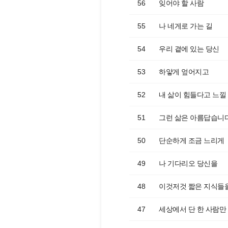
56
잊어야 할 사람
55
나 네게로 가는 길
54
우리 곁에 있는 당신
53
하얗게 엎어지고
52
내 삶이 힘들다고 느낄
51
그런 삶은 아름답습니
50
단순하게 조금 느리게
49
나 기다리오 당신을
48
이것저것 짧은 지식들
47
세상에서 단 한 사람만