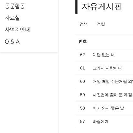
자유게시판
동문활동
자료실
검색
정렬
사역지안내
Q & A
번호
62
대답 없는 너
61
그래서 사랑이다
60
매일 매일 주문처럼 외워
59
사진첩에 꽂아 둔 계절
58
비가 와서 좋은 날
57
바람에게