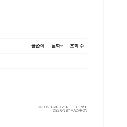
글쓴이
날짜
조회 수
APLOS BOARD 2 FREE LICENSE
DESIGN BY MACARON