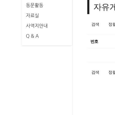
자유
동문활동
자료실
검색
정
사역지안내
Q & A
번호
검색
정