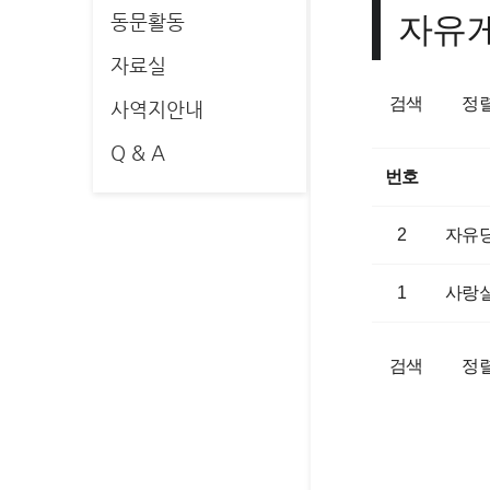
자유
동문활동
자료실
검색
정
사역지안내
Q & A
번호
2
자유당
1
사랑
검색
정