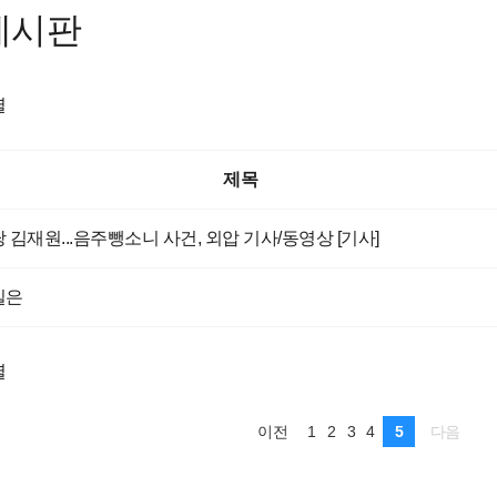
게시판
렬
제목
 김재원...음주뺑소니 사건, 외압 기사/동영상 [기사]
실은
렬
1
2
3
4
5
이전
다음