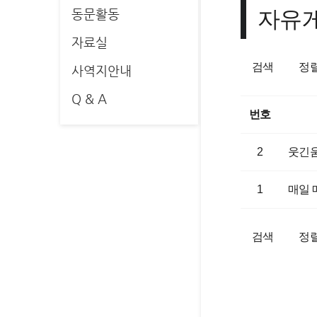
자유
동문활동
자료실
검색
정
사역지안내
Q & A
번호
2
웃긴
1
매일 
검색
정