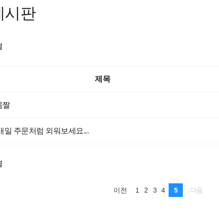
게시판
렬
제목
움짤
매일 주문처럼 외워보세요...
렬
1
2
3
4
5
이전
다음