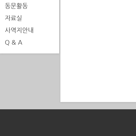
동문활동
자료실
사역지안내
Q & A