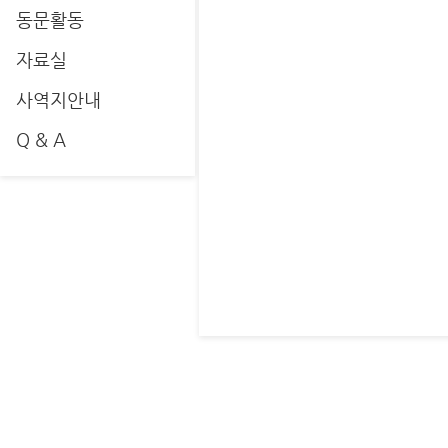
동문활동
자료실
사역지안내
Q & A