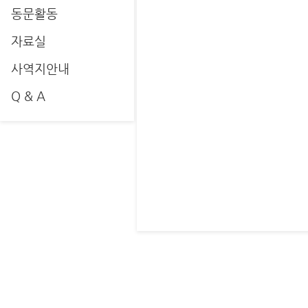
동문활동
자료실
사역지안내
Q & A