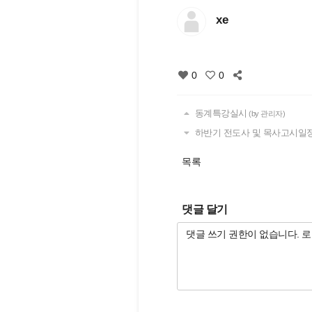
xe
0
0
동계특강실시
(by 관리자)
하반기 전도사 및 목사고시일
목록
댓글 달기