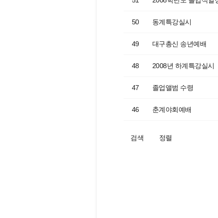
51
2008학년도 졸업식일
50
동계특강실시
49
대구총신 송년예배
48
2008년 하계특강실시
47
졸업앨범 수령
46
춘계야회예배
검색
정렬