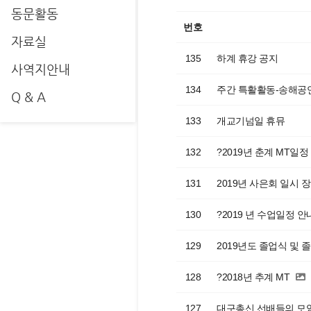
동문활동
번호
자료실
135
하계 휴강 공지
사역지안내
134
주간 특활활동-송해공
Q & A
133
개교기넘일 휴뮤
132
?2019년 춘계 MT일정
131
2019년 사은회 일시 
130
?2019 년 수업일정 안
129
2019년도 졸업식 및
128
?2018년 추계 MT
127
대구총신 선배들의 모