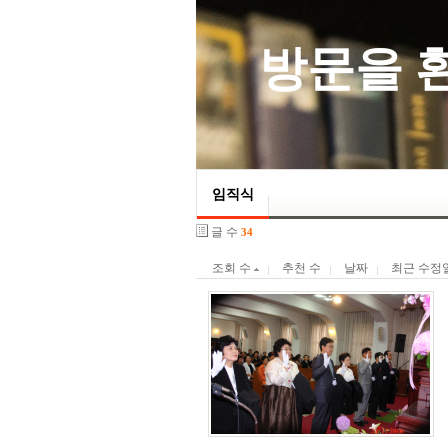
     방문
임직식
글 수
34
조회 수
추천 수
날짜
최근 수정