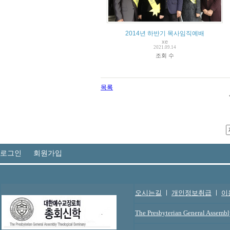
2014년 하반기 목사임직예배
xe
2021.09.14
조회 수
목록
로그인
회원가입
오시는길
ㅣ
개인정보취급
ㅣ
이
The Presbyterian General Assemb