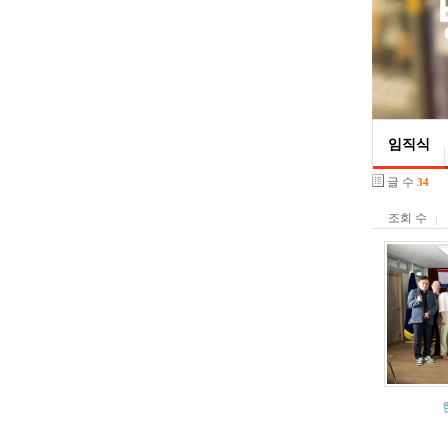
  
임직식
글 수
34
조회 수