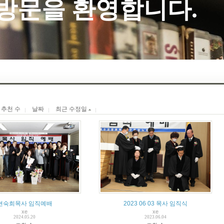
   방문을 환영합니다.
추천 수
날짜
최근 수정일
현숙희목사 임직예배
2023 06 03 목사 임직식
xe
xe
2024.05.20
2023.06.04