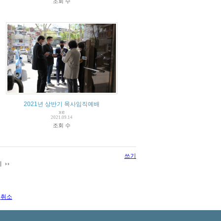
조회 수
2021년 상반기 목사임직예배
xe
2021.09.14
조회 수
쓰기
지
취소