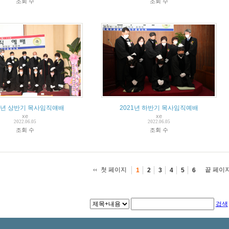
조회 수
조회 수
22년 상반기 목사임직얘배
2021년 하반기 목사임직예배
xe
xe
2022.06.05
2022.06.05
조회 수
조회 수
첫 페이지
끝 페이
1
2
3
4
5
6
검색