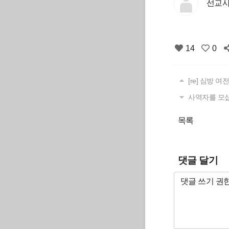
선교사
14
0
[re] 심방 
사역자를 모십
목록
댓글 달기