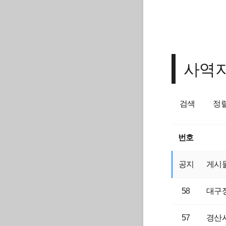
사역지
검색
정
번호
공지
게시물
58
대구
57
경산