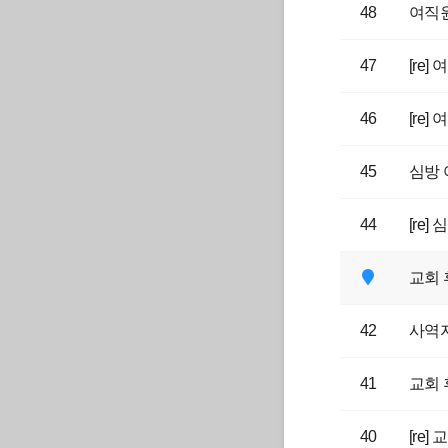
48
여직
47
[re
46
[re
45
심방 
44
[re
교회 
42
사역자
41
교회 
40
[re