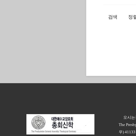
검색
정
오시는
ㅣ
The Presb
우) 4113