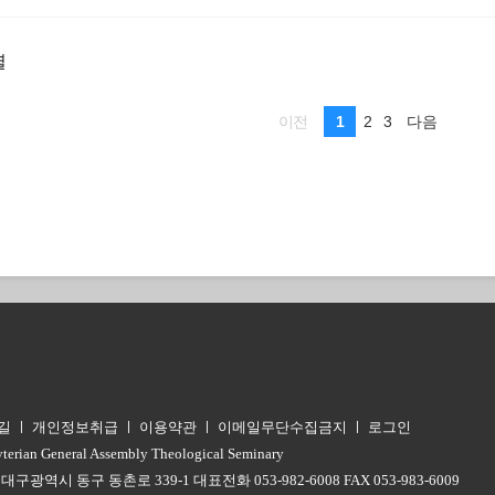
렬
1
2
3
이전
다음
길
ㅣ
개인정보취급
ㅣ
이용약관
ㅣ
이메일무단수집금지
ㅣ
로그인
yterian General Assembly Theological Seminary
3 대구광역시 동구 동촌로 339-1 대표전화 053-982-6008 FAX 053-983-6009