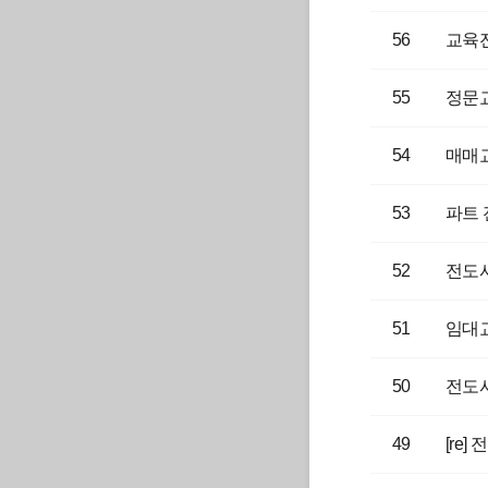
56
교육
55
정문
54
매매
53
파트
52
전도사
51
임대
50
전도
49
[re