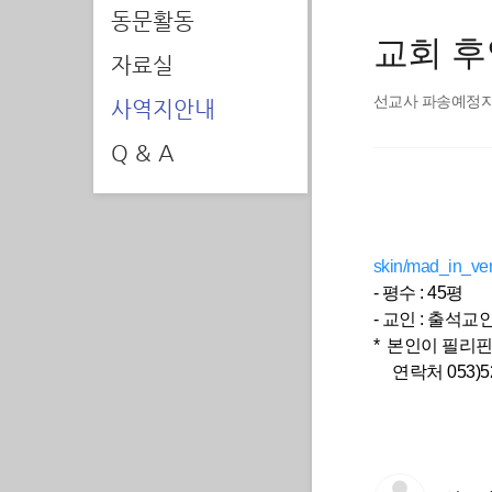
동문활동
교회 후
자료실
선교사 파송예정
사역지안내
Q & A
skin/mad_in_ver
- 평수 : 45평
- 교인 : 출석교인
* 본인이 필리
연락처 053)52